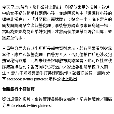
今天早上8時許，爆料公社上貼出一則疑似家暴的影片，影片
中的女子疑似動手打兩個小孩，並說明影片中「媽媽打小孩的
頻率非常高」、「甚至還正面猛踹」；貼文一出，底下留言的
網友紛紛請貼文者報警處理；事後警方調查原來是烏龍一場，
當時為姊姊為制止弟妹哭鬧，才將兩個弟妹帶到陽台叫罵，並
無虐童情事。
三重警分局大有派出所所長賴林賢則表示，若有民眾看到家暴
案件，應立即報警處理，由警方介入，否則偷拍住戶恐涉及犯
妨害秘密罪嫌。此外未經查證即散布網路謠言，也可以社會秩
序維護法裁罰；警方同時也將這戶人家通報相關單位介入關
注。 影片中姊姊有動手打弟妹的動作。記者徐葳倫／翻攝 分
享 facebook twitter pinterest 爆料公社上貼出
台新銀行小額信貸
疑似虐童的影片，事後管理員將貼文撤除。記者徐葳倫／翻攝
分享 facebook twitter pinterest