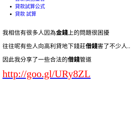
貸款試算公式
貸款 試算
我相信有很多人因為
金錢
上的問題很困擾
往往呢有些人向高利貸地下錢莊
借錢
害了不少人..
因此我分享了一些合法的
借錢
管道
http://goo.gl/URy8ZL
負債協商
債務協商
負債整合
負債整合 推薦
負債整合 好嗎
負債整合 前置協商
負債整合條件
負債整合條件