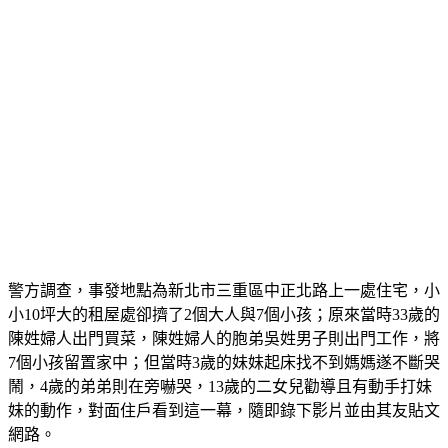
台新銀行信用貸款利率
台新銀行債務整合
台新銀行車貸
台新銀行車貸
台新預借現金
台中借錢管道
台中借錢管道
台中小額借款
台中小額借款
台中證件借款
台中證件借錢
台中證件借錢
台中市青年創業貸款條件
台中身分證借錢
台中身分證借錢
警方調查，事發地點為新北市三重區中正北路上一處住宅，小
小10坪大的租屋處卻擠了2個大人與7個小孩；原來當時33歲的
陳姓婦人出門買菜，陳姓婦人的胞弟吳姓男子則出門工作，將
7個小孩留置家中；但當時3歲的妹妹起床找不到媽媽遂不斷哭
鬧，4歲的弟弟則在旁嚇哭，13歲的二女兒勸導且有動手打妹
妹的動作，對面住戶看到這一幕，隨即錄下影片並由其友貼文
網路。