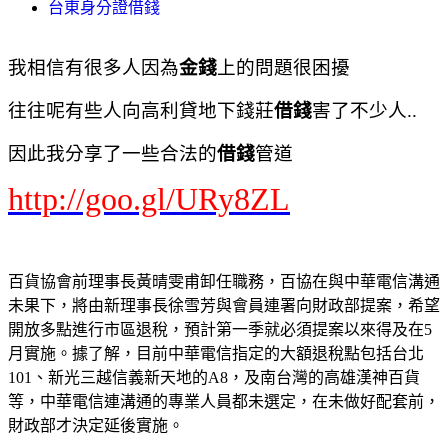
台東身分證借錢
我相信有很多人因為
金錢
上的問題很困擾
往往呢有些人向高利貸地下錢莊
借錢
害了不少人..
因此我分享了一些合法的
借錢
管道
http://goo.gl/URy8ZL
百貨協會前理事長黃晴雯甫卸任職務，百協在與中華電信溝通
未果下，將由新理事長徐雪芳與會員連署向財政部提案，希望
開放多點進行市區退稅，預計第一季就必須提案以來得及在5
月實施。據了解，目前中華電信指定的大額退稅點包括台北
101、新光三越信義新天地的A8，及南台灣的高雄漢神百貨
等，中華電信連溝通的專業人員都未選定，在未做好配套前，
財政部才決定延後實施。