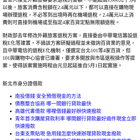
以後，旅客消費含稅額在2.4萬元以下，都可以直接在購物現
場辦理退稅，不必等到出境時再在機場退稅，2.4萬元以上消
費則可直接到機場或至指定4家百貨定點無限額退稅。
財政部去年修改外籍旅客退稅方案，直接委由中華電信籌設退
稅E化等建置，不過該方案研擬過程並未徵詢百貨業的意見，
且中華電信的退稅E化機制，僅選定台北101等4家百貨，但
101與購物中心協會已連署，要求多開放與市區退稅操作等提
案，使得該案實施時程由元旦起延後自5月1日起實施。
新北市身分證借款
南投借錢 安全預借現金的方法
債務整合協商 哪一間銀行貸款最快
高雄代書借款 哪裡借錢最好辦快速撥款
青年首次購屋貸款利率 哪間銀行貸款最好過件現金立即
快速撥款
台東支票貼現 急用錢怎麼快速辦理貸款現金撥款