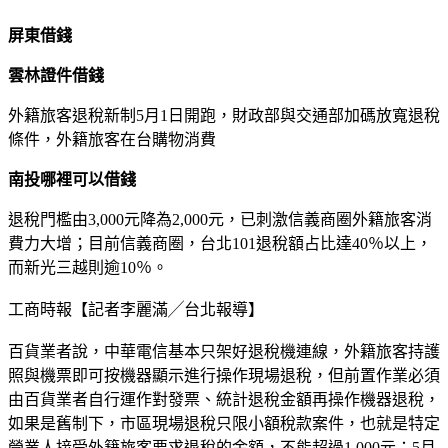
屏東借錢
雲林證件借錢
外籍旅客退稅新制5月1日開跑，財政部與交通部加碼放寬退稅
條件，外籍旅客在台購物消費
南投哪裡可以借錢
退稅門檻由3,000元降為2,000元，已刺激信義商圈外籍旅客消
費力大增；目前信義商圈，台北101退稅額占比達40％以上，
而新光三越則逾10％。
工商時報【記者李麗滿╱台北報導】
百貨業者說，中華電信基本只架好退稅機連線，外籍旅客持護
照與機票即可按機器顯示進行操作現場退稅，但前置作業必須
由百貨業者自行運作對發票、統計退稅金額再操作機器退稅，
如果是舊制下，市區現場退稅只限小額稅款案件，也就是特定
營業人接受外籍旅客要求退稅的金額，不能超過1,000元；5月