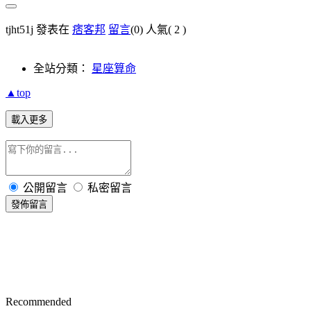
tjht51j 發表在
痞客邦
留言
(0)
人氣(
2
)
全站分類：
星座算命
▲top
載入更多
公開留言
私密留言
發佈留言
Recommended