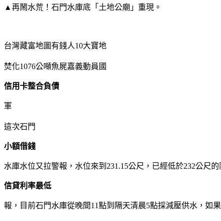
▲再鬧水荒！石門水庫底「土地公廟」重現。
台灣藏富地圖有錢人10大寶地
焚化1076公噸魚屍嘉義動員國
信用卡整合負債
軍
這次石門
小額借錢
水庫水位又拉警報，水位來到231.15公尺，已經低於232公
信貸利率最低
報，目前石門水庫從晚間11點到隔天清晨5點採減壓供水，如