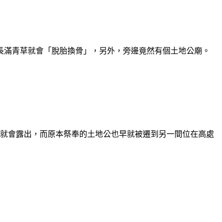
長滿青草就會「脫胎換骨」，另外，旁邊竟然有個土地公廟。
缺水就會露出，而原本祭奉的土地公也早就被遷到另一間位在高處