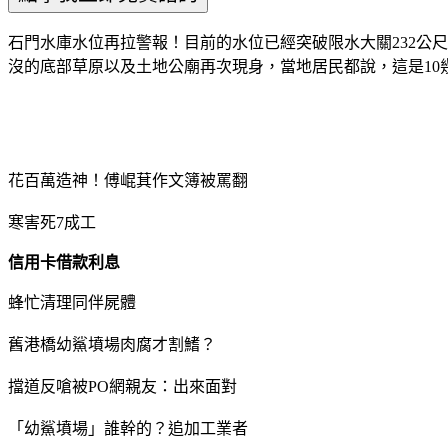
石門水庫水位再拉警報！目前的水位已經突破限水大關232公尺
沒的底部草原以及土地公廟再次現身，當地居民都說，這是10
花百萬造神！傅崐萁作文簿被罵翻
寒害死7成工
信用卡借款利息
蜂忙清理同伴屍體
舊港橋幼鯊墳場肉腐才割鰭？
擋道反嗆被PO網親友：出來面對
「幼鯊墳場」誰幹的？追加工業者