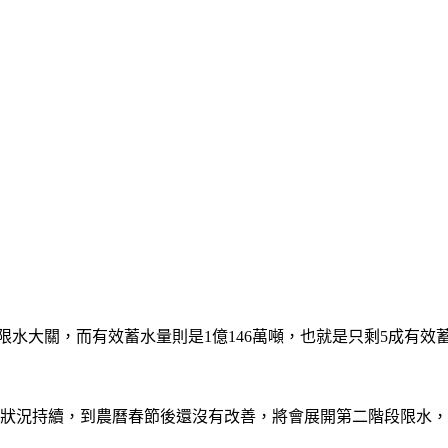
尺的限水大關，而有效蓄水量則是1億146萬噸，也就是只剩5成有
果狀況持續，到農曆春節後還沒有改善，將會展開第二階段限水