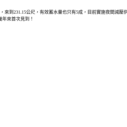
，來到231.15公尺，有效蓄水量也只有5成，目前實施夜間減
幾年來首次見到！