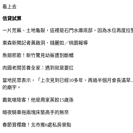
看上去
信貸試算
一片荒蕪、土地龜裂，這裡是石門水庫底部，因為水位再度拉
東森新聞記者黃啟洞、錢麗如／桃園報導
魚翅悲歌！新竹驚見幼鯊遭割斷鰭
肉圓老闆苦養全家：遇到就是要扛
當地民眾表示，「上次見到已經10多年，再過半個月會長滿草.
的廟宇。
霸氣嗆陸客！他是周家蒸餃15歲孫
暗夜騎車拖兩塊床墊高手的無奈
春節賞櫻趣！北市推6處私房景點