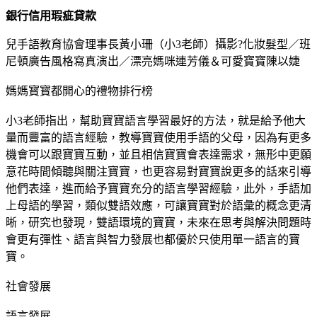
銀行信用瑕疵貸款
兒手語教育協會理事長黃小珊（小3老師）攝影?化妝髮型／班
尼頓廣告風格寫真演出／漂亮媽咪連芳儀＆可愛寶寶陳以婕
媽媽寳寳都開心的禮物排行榜
小3老師指出，幫助寶寶語言學習最好的方法，就是給予他大
量而豐富的語言經驗，教導寶寶使用手語的父母，因為有更多
機會可以跟寶寶互動，並且相信寶寶會表達需求，無形中更願
意花時間傾聽與關注寶寶，也更容易對寶寶說更多的話來引導
他們表達，進而給予寶寶充分的語言學習經驗，此外，手語加
上母語的學習，類似雙語效應，可讓寶寶對於語彙的概念更清
晰，研究也發現，雙語環境的寶寶，未來在思考與解決問題時
會更有彈性、語言與智力發展也都優於只使用單一語言的寶
寶。
社會發展
語言發展