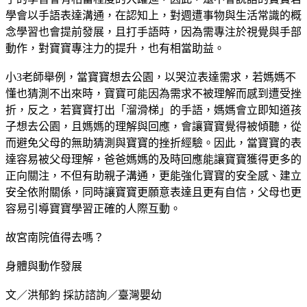
學會以手語表達溝通，在認知上，對週遭事物與生活常識的概
念學習也會提前發展，且打手語時，因為需專注於視覺與手部
動作，對寶寶專注力的提升，也有相當助益。
小3老師舉例，當寶寶想去公園，以哭泣表達需求，若媽媽不
懂也猜測不出來時，寶寶可能因為需求不被理解而感到遭受挫
折，反之，若寶寶打出「溜滑梯」的手語，媽媽會立即知道孩
子想去公園，且媽媽的理解與回應，會讓寶寶覺得被傾聽，從
而避免父母的無助猜測與寶寶的挫折經驗。因此，當寶寶的表
達容易被父母理解，爸爸媽媽的及時回應能讓寶寶獲得更多的
正向關注，不但有助親子溝通，更能強化寶寶的安全感、建立
安全依附關係，同時讓寶寶更願意表達且更有自信，父母也更
容易引導寶寶學習正確的人際互動。
故宮南院值得去嗎？
身體與動作發展
文／洪郁鈞 採訪諮詢／臺灣嬰幼