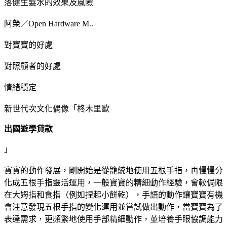
落健生髮水的效果及風險
阿榮／Open Hardware M..
對寶寶的好處
對照顧者的好處
情緒穩定
新世代次文化偶像「柊木里歐
出國遊學貸款
」
寶寶的動作發展，剛開始是從籠統地使用五根手指，再慢慢分
化成五根手指靈活運用，一般寶寶的精細動作經驗，會較侷限
在大姆指和食指（例如捏起小餅乾），手語的動作讓寶寶有機
會注意發現五根手指的變化運用並嘗試做出動作，當寶寶為了
表達需求，更頻繁地使用手部精細動作，並培養手眼協調能力