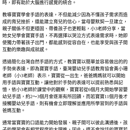
時，即有助於大腦進行感覺的統合。
教導寶寶學會手語的表達，不但能減少因為不懂孩子需求而造
成的育兒挫折，還能建立育兒的信心，當母嬰默契一旦建立，
親子關係不但更穩固、帶養孩子也更輕鬆，小3老師分享，當
她女兒學會寶寶手語，不再選擇以哭泣方式表達需求時，她即
使獨力帶著孩子出門，都能感到從容自在，也能享受與孩子間
互動的樂趣與成就感。
透過簡化台灣自然手語的方式，教寶寶以簡單並容易做出的的
手勢來表達，即為寶寶手語，臺灣嬰幼兒手語教育協會黃小珊
老師（小3老師）表示，寶寶從一出生，爸爸媽媽就可以開始
用手語與寶寶互動，讓他對於手勢的表達可以提前熟悉與記
憶，依小3老師於課堂中的觀察，寶寶若從6個月大開始學習嬰
幼兒手語，約2～3個月會逐漸有所回饋，而若寶寶11個月後才
接觸嬰幼兒手語，則有機會立即理解並應用所學習到的手語與
爸媽互動。
通常當寶寶的口語能力開始發展、親子間可以彼此溝通後，孩
子的學習會有相當程度的大躍進，因此，還不會說話的寶寶若