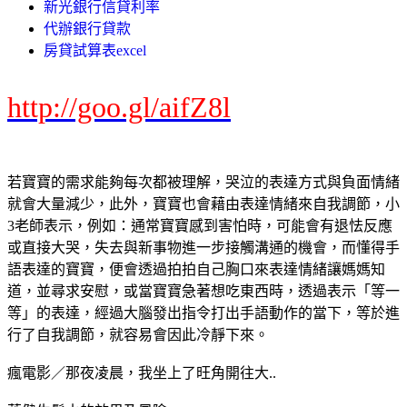
新光銀行信貸利率
代辦銀行貸款
房貸試算表excel
http://goo.gl/aifZ8l
若寶寶的需求能夠每次都被理解，哭泣的表達方式與負面情緒
就會大量減少，此外，寶寶也會藉由表達情緒來自我調節，小
3老師表示，例如：通常寶寶感到害怕時，可能會有退怯反應
或直接大哭，失去與新事物進一步接觸溝通的機會，而懂得手
語表達的寶寶，便會透過拍拍自己胸口來表達情緒讓媽媽知
道，並尋求安慰，或當寶寶急著想吃東西時，透過表示「等一
等」的表達，經過大腦發出指令打出手語動作的當下，等於進
行了自我調節，就容易會因此冷靜下來。
瘋電影／那夜凌晨，我坐上了旺角開往大..