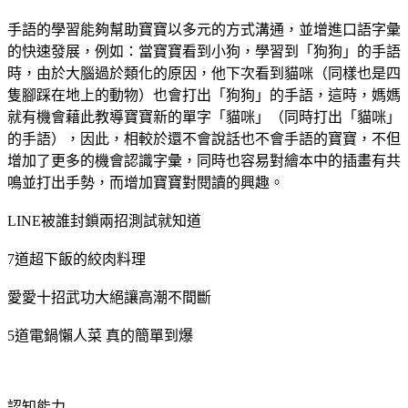
手語的學習能夠幫助寶寶以多元的方式溝通，並增進口語字彙
的快速發展，例如：當寶寶看到小狗，學習到「狗狗」的手語
時，由於大腦過於類化的原因，他下次看到貓咪（同樣也是四
隻腳踩在地上的動物）也會打出「狗狗」的手語，這時，媽媽
就有機會藉此教導寶寶新的單字「貓咪」（同時打出「貓咪」
的手語），因此，相較於還不會說話也不會手語的寶寶，不但
增加了更多的機會認識字彙，同時也容易對繪本中的插畫有共
鳴並打出手勢，而增加寶寶對閱讀的興趣。
LINE被誰封鎖兩招測試就知道
7道超下飯的絞肉料理
愛愛十招武功大絕讓高潮不間斷
5道電鍋懶人菜 真的簡單到爆
認知能力