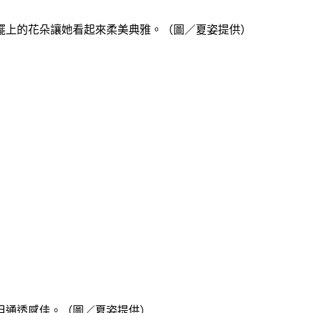
襬上的花朵讓她看起來柔美典雅。（圖／夏姿提供）
但通透感佳。（圖／夏姿提供）