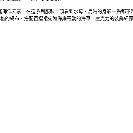
海洋元素，在這系列服裝上頭看到水母、烏賊的身影一點都不奇
服；透視風格的網布、搭配百摺裙宛如海底飄動的海草，壓克力的裝飾