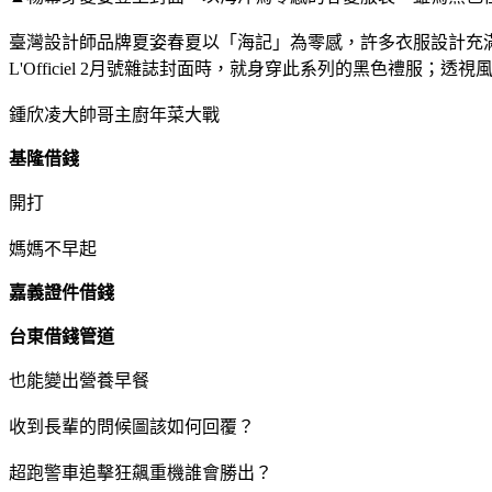
臺灣設計師品牌夏姿春夏以「海記」為零感，許多衣服設計充滿
L'Officiel 2月號雜誌封面時，就身穿此系列的黑色禮
鍾欣凌大帥哥主廚年菜大戰
基隆借錢
開打
媽媽不早起
嘉義證件借錢
台東借錢管道
也能變出營養早餐
收到長輩的問候圖該如何回覆？
超跑警車追擊狂飆重機誰會勝出？