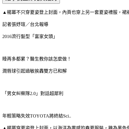
▲楊冪不只穿夏姿登上封面，內頁也穿上另一套夏姿禮服，裙
記者張妤瑄／台北報導
2016流行髮型「富家女頭」
睡再多都累？醫生教你該怎麼做！
潤唇球引起過敏挨轟雙方已和解
「男女糾察隊2.0」對話超犀利
年輕策略失效TOYOTA將終結Sci..
▲楊冪穿夏姿登上封面，以海洋為零感的春夏服裝，雖為黑色