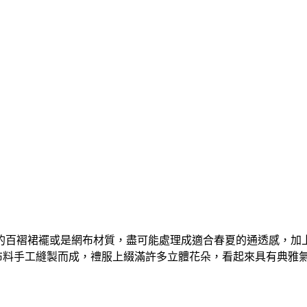
的百褶裙襬或是網布材質，盡可能處理成適合春夏的通透感，加
布料手工縫製而成，禮服上綴滿許多立體花朵，看起來具有典雅