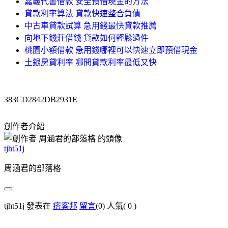
嘉義代書借款 安全預借現金的方法
貸款利率算法 貸款快速整合負債
中古車貸款試算 急用錢最快貸款推薦
向地下錢莊借錢 貸款如何輕鬆過件
桃園小額借款 急用錢哪裡可以快速立即預借現金
土銀房貸利率 哪間貸款利率最低又快
383CD2842DB2931E
創作者介紹
tjht51j
周涵君的部落格
tjht51j 發表在
痞客邦
留言
(0)
人氣(
0
)