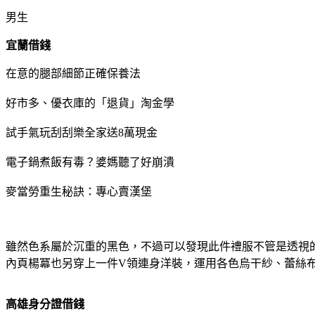
男生
宜蘭借錢
在意的腿部細節正確保養法
好市多、優衣庫的「退貨」淘金學
試手氣玩刮刮樂全家送8萬現金
電子鍋煮飯有毒？婆媽聽了好崩潰
麥當勞重生秘訣：專心賣漢堡
雖然色系屬於沉重的黑色，不過可以發現此件禮服不管是透視
內頁楊冪也另穿上一件V領連身洋裝，運用各色烏干紗、蕾絲
高雄身分證借錢